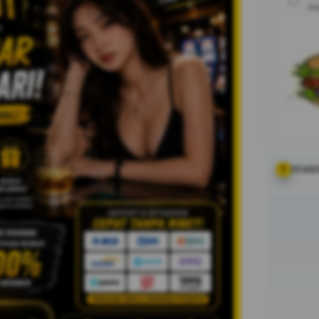
mena
mo
V
i
e
w
l
i
c
e
n
PEME
s
e
d
e
t
a
i
l
s