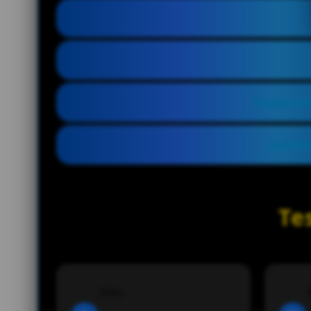
BURGERSLOT adalah platform yang menyediakan
pengalaman bermain yang lebih nyaman dan
Pola permainan di BURGERSLOT berfungsi
menentukan strategi sesuai dengan pilihan m
Ya, BURGERSLOT menyediakan akses link res
Bagaiman
praktis melalui berbagai perangkat.
Informasi pola terbaru dapat ditemukan me
Apakah
fitur dan permainan yang tersedia.
Tentu, BURGERSLOT dapat diakses melalui ber
mudah digunakan.
Te
Aldo