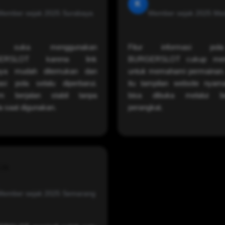
K
Member sejak 2025
Surabaya
Member sejak 2025
Me
 suka menggunakan
Fitur informasi po
ERSLOT karena link
BURGERSLOT cukup mem
nya mudah ditemukan dan
untuk memahami permainan.
asi pola selalu diperbarui.
itu tampilan website nyam
orm berjalan stabil tanpa
bisa dibuka melalui be
a saat digunakan.
perangkat.
Lia
Member sejak 2025
Semarang