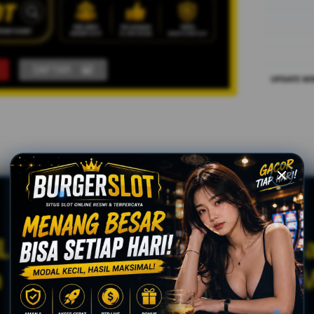
DAFTAR
UPDATE W
Link Platform Resmi 
a Untuk Kemenangan 