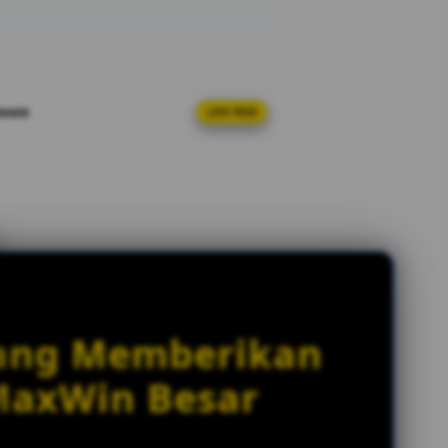
INNER
LIVE FEED
yang Memberikan
MaxWin Besar